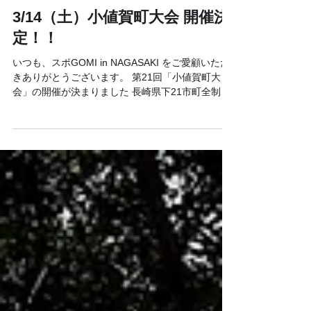
2月7日
3/14（土）小値賀町大会 開催決
定！！
いつも、スポGOMI in NAGASAKI をご愛顧いただ
きありがとうございます。 第21回「小値賀町大
会」の開催が決まりました 長崎県下21市町全制覇
となる記念すべき大会！ みなさま奮ってのご参加
をよろしくお願いいたします！ 【小値賀町大会 概
要】 ・日程 ：3月14日(土) ※少雨決
行 ・会場 ： 船瀬海水浴場 ・駐車場：同上 ・
スケジュール（予定）： 15：00～ 受付開始
15：20～ 開会式（チーム紹介・主催者挨
拶・ルール説明） 15：50～ 競技スタート
※競技時間60分 16：50～ 競技終了・計量
17：50～ 閉会式・表彰式 12：10～ 解
散 ◆ 小値賀島のしま旅に関しては、おぢかアイラ
ンドツーリズムまでお問合せください ◆参加申し
込みはこちらのフォームから！