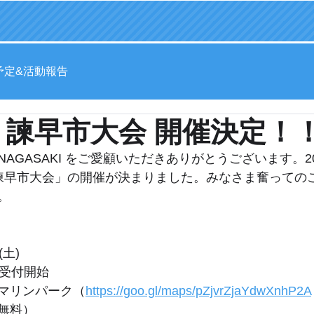
予定&活動報告
土）諫早市大会 開催決定！
n NAGASAKI をご愛顧いただきありがとうございます。
諫早市大会」の開催が決まりました。みなさま奮っての
。
土)
~受付開始
マリンパーク（
https://goo.gl/maps/pZjvrZjaYdwXnhP2A
無料）